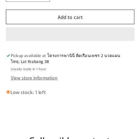
quantity
quantity
for
for
Add to cart
PANOVISION
PANOVISION
SHIELD
SHIELD
HI-
HI-
DEF
DEF
PERSIMMON
PERSIMMON
Pickup available at
โครงการพานินี่ ติดเรือนเพชร 2 นวดแผน
ไทย, Lat Krabang 38
Usually ready in 1 hour
View store information
Low stock: 1 left