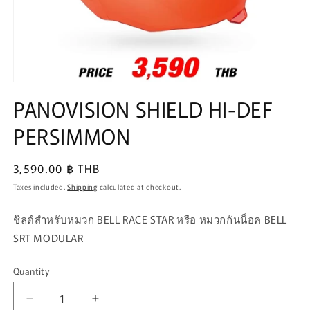
Open
media
PANOVISION SHIELD HI-DEF
1
in
PERSIMMON
modal
Regular
3,590.00 ฿ THB
price
Taxes included.
Shipping
calculated at checkout.
ชิลด์สำหรับหมวก BELL RACE STAR หรือ หมวกกันน็อค BELL
SRT MODULAR
Quantity
Quantity
Decrease
Increase