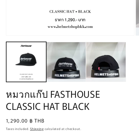
Open
O
media
m
1
2
in
in
modal
m
หมวกแก๊ป FASTHOUSE
CLASSIC HAT BLACK
Regular
1,290.00 ฿ THB
price
Taxes included.
Shipping
calculated at checkout.