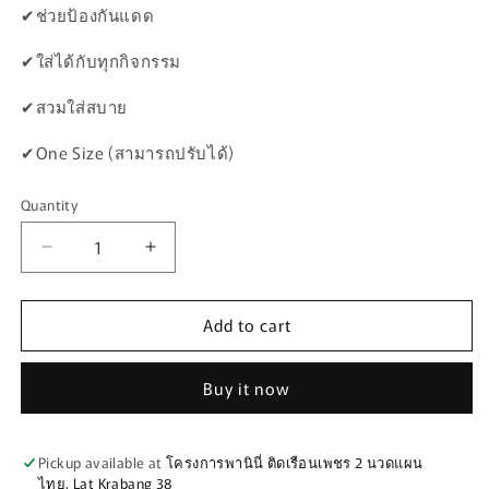
✔ช่วยป้องกันแดด
✔ใส่ได้กับทุกกิจกรรม
✔สวมใส่สบาย
✔One Size (สามารถปรับได้)
Quantity
Quantity
Decrease
Increase
quantity
quantity
for
for
Add to cart
หมวก
หมวก
แก๊ป
แก๊ป
Buy it now
FASTHOUSE
FASTHOUSE
CLASSIC
CLASSIC
HAT
HAT
BLACK
BLACK
Pickup available at
โครงการพานินี่ ติดเรือนเพชร 2 นวดแผน
ไทย, Lat Krabang 38