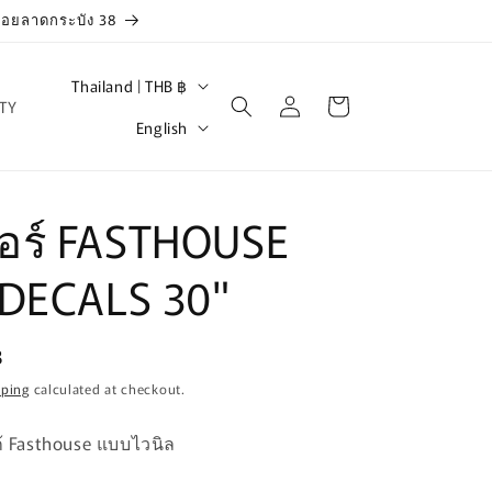
 ซอยลาดกระบัง 38
C
Thailand | THB ฿
Log
Cart
TY
o
L
in
English
u
a
n
n
t
g
กอร์ FASTHOUSE
r
u
 DECALS 30"
y
a
/
g
r
B
e
e
pping
calculated at checkout.
g
ก้ Fasthouse แบบไวนิล
i
o