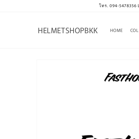
Skip to
โทร. 094-5478356 Li
content
HELMETSHOPBKK
HOME
COL
Skip to
product
information