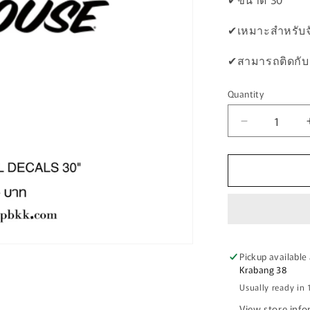
✔เหมาะสำหรับจ
✔สามารถติดกับก
Quantity
Quantity
Decrease
quantity
for
สติ๊กเกอร์
FASTHOUS
VINYL
DECALS
30&quot;
Pickup available
Krabang 38
Usually ready in 
View store inf