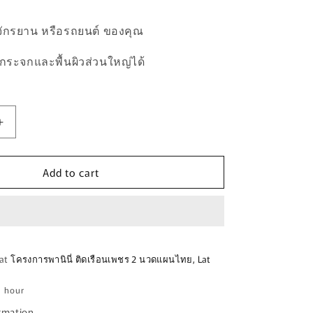
n
ักรยาน หรือรถยนต์ ของคุณ
ระจกและพื้นผิวส่วนใหญ่ได้
Increase
quantity
for
Add to cart
สติ๊กเกอร์
E
FASTHOUSE
VINYL
DECALS
30&quot;
 at
โครงการพานินี่ ติดเรือนเพชร 2 นวดแผนไทย, Lat
1 hour
ormation