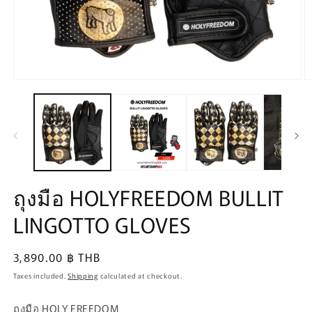
Open
O
media
m
1
2
in
in
modal
m
ถุงมือ HOLYFREEDOM BULLIT
LINGOTTO GLOVES
Regular
3,890.00 ฿ THB
price
Taxes included.
Shipping
calculated at checkout.
ถุงมือ HOLY FREEDOM