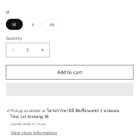
M
Variant
Variant
M
L
XL
sold
sold
out
out
or
or
Quantity
Quantity
unavailable
unavailable
Decrease
Increase
quantity
quantity
for
for
Add to cart
ถุงมือ
ถุงมือ
HOLYFREEDOM
HOLYFREEDOM
BULLIT
BULLIT
LINGOTTO
LINGOTTO
GLOVES
GLOVES
Pickup available at
โครงการพานินี่ ติดเรือนเพชร 2 นวดแผน
ไทย, Lat Krabang 38
Usually ready in 1 hour
View store information