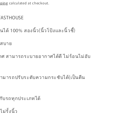
pping
calculated at checkout.
n
์ FASTHOUSE
ด้ 100% สองนิ้ว(นิ้วโป้งและนิ้วชี้)
่สบาย
ศ สามารถระบายอากาศได้ดี ไม่ร้อนไม่อับ
ามารถปรับระดับความกระชับได้(เป็นตีน
กับรถทุกประเภทได้
ม่รั้งนิ้ว