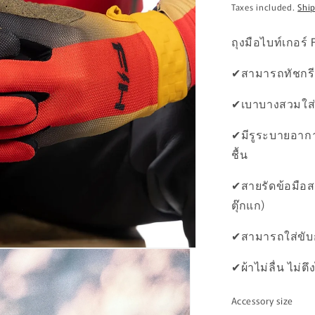
price
Taxes included.
Shi
ถุงมือไบท์เกอร
✔สามารถทัชกรีนไ
✔เบาบางสวมใส
✔มีรูระบายอากา
ชื้น
✔สายรัดข้อมือส
ตุ๊กแก)
✔สามารถใส่ขับ
✔ผ้าไม่ลื่น ไม่ตึงไ
Accessory size