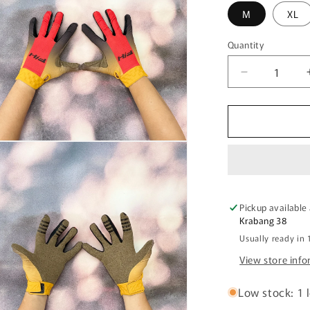
M
XL
Quantity
Quantity
Decrease
quantity
for
ถุง
มือ
n
ia
ไบท์
เกอร์
al
FASTHOUS
Pickup available
VAPOR
Krabang 38
REACT
Usually ready in 
GLOVE
View store inf
RACING
RED
BLACK
Low stock: 1 l