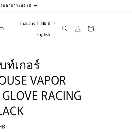
 ซอยลาดกระบัง 38
C
Thailand | THB ฿
Log
Cart
TY
o
L
in
English
u
a
n
n
t
g
บท์เกอร์
r
u
OUSE VAPOR
y
a
/
g
 GLOVE RACING
r
e
e
LACK
g
i
HB
o