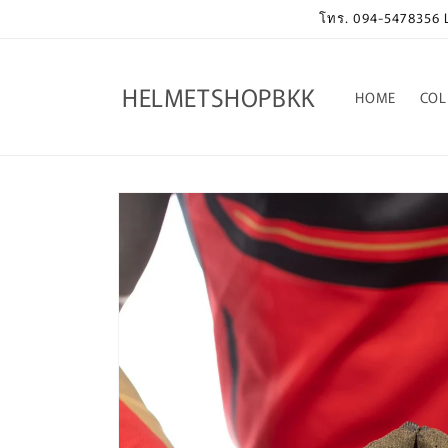
Skip to
โทร. 094-5478356 Li
content
HELMETSHOPBKK
HOME
COL
Skip to
product
information