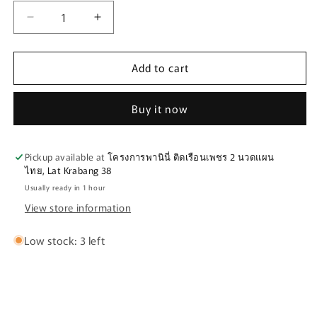
Decrease
Increase
quantity
quantity
for
for
Add to cart
ถุง
ถุง
มือ
มือ
Buy it now
ไบท์
ไบท์
เกอร์
เกอร์
FASTHOUSE
FASTHOUSE
Pickup available at
โครงการพานินี่ ติดเรือนเพชร 2 นวดแผน
VAPOR
VAPOR
ไทย, Lat Krabang 38
RAY
RAY
Usually ready in 1 hour
GLOVE
GLOVE
View store information
GRAY
GRAY
Low stock: 3 left