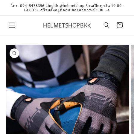
Skip to
โทร. 094-5478356 LineId: @helmetshop ร้านเปิดทุกวัน 10.00-
content
19.00 น.📍ร้านตั้งอยู่ติดกับ ซอยลาดกระบัง 38
HELMETSHOPBKK
Cart
Skip to
product
information