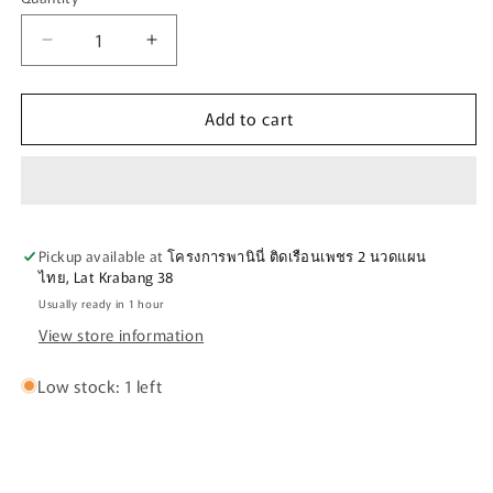
Quantity
unavailable
Decrease
Increase
quantity
quantity
for
for
Add to cart
ถุง
ถุง
มือ
มือ
ไบท์
ไบท์
เกอร์
เกอร์
FASTHOUSE
FASTHOUSE
Pickup available at
โครงการพานินี่ ติดเรือนเพชร 2 นวดแผน
TOASTER
TOASTER
ไทย, Lat Krabang 38
GLOVE
GLOVE
Usually ready in 1 hour
BLACK
BLACK
View store information
WHITE
WHITE
Low stock: 1 left