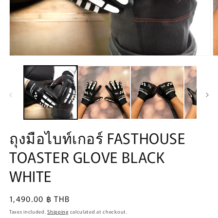
Open
O
media
m
1
2
in
in
modal
m
ถุงมือไบท์เกอร์ FASTHOUSE
TOASTER GLOVE BLACK
WHITE
Regular
1,490.00 ฿ THB
price
Taxes included.
Shipping
calculated at checkout.