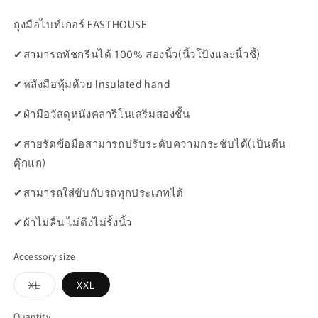
ถุงมือไบท์เกอร์ FASTHOUSE
✔สามารถทัชกรีนได้ 100% สองนิ้ว(นิ้วโป้งและนิ้วชี้)
✔หลังมือหุ้มด้วย Insulated hand
✔ฝ่ามือวัสดุหนังคลาริโนเสริมสองชั้น
✔สายรัดข้อมือสามารถปรับระดับความกระชับได้(เป็นตีน
ตุ๊กแก)
✔สามารถใส่ขับกับรถทุกประเภทได้
✔ผ้าไม่ลื่น ไม่ตึงไม่รั้งนิ้ว
Accessory size
Variant
XL
XXL
sold
out
or
Quantity