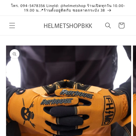
Skip to
โทร. 094-5478356 LineId: @helmetshop ร้านเปิดทุกวัน 10.00-
content
19.00 น.📍ร้านตั้งอยู่ติดกับ ซอยลาดกระบัง 38
HELMETSHOPBKK
Cart
Skip to
product
information