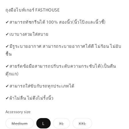
ถุงมือไบท์เกอร์ FASTHOUSE
✔สามารถทัชกรีนได้ 100% สองนิ้ว(นิ้วโป้งและนิ้วชี้)
✔เบาบางสวมใส่สบาย
✔มีรูระบายอากาศ สามารถระบายอากาศได้ดี ไม่ร้อน ไม่อับ
ชื้น
✔สายรัดข้อมือสามารถปรับระดับความกระชับได้(เป็นตีน
ตุ๊กแก)
✔สามารถใส่ขับกับรถทุกประเภทได้
✔ผ้าไม่ลื่น ไม่ตึงไม่รั้งนิ้ว
Accessory size
Variant
Variant
Variant
Medium
L
XL
XXL
sold
sold
sold