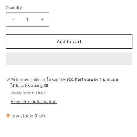
out
out
out
or
or
or
Quantity
Quantity
unavailable
unavailable
unavailable
Decrease
Increase
quantity
quantity
for
for
Add to cart
ถุง
ถุง
มือ
มือ
ไบท์
ไบท์
เกอร์
เกอร์
FASTHOUSE
FASTHOUSE
Pickup available at
โครงการพานินี่ ติดเรือนเพชร 2 นวดแผน
SANGUARO
SANGUARO
ไทย, Lat Krabang 38
BENNET
BENNET
Usually ready in 1 hour
GLOVE
GLOVE
View store information
CAMEL
CAMEL
Low stock: 9 left