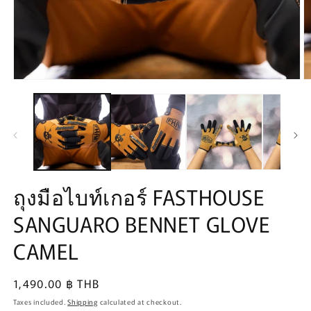
Open
O
media
m
1
2
in
in
modal
m
ถุงมือไบท์เกอร์ FASTHOUSE
SANGUARO BENNET GLOVE
CAMEL
Regular
1,490.00 ฿ THB
price
Taxes included.
Shipping
calculated at checkout.