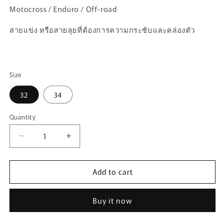
Motocross / Enduro / Off-road
สายแข่ง หรือสายลุยที่ต้องการความกระชับและคล่องตัว
Size
32
34
Quantity
Quantity
Decrease
Increase
quantity
quantity
for
for
Add to cart
กางเกง
กางเกง
FASTHOUSE
FASTHOUSE
ELROD
ELROD
Buy it now
REACT
REACT
PANT
PANT