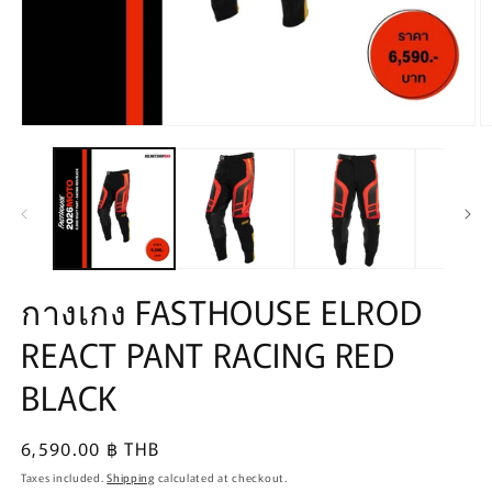
Open
O
media
m
1
2
in
in
modal
m
กางเกง FASTHOUSE ELROD
REACT PANT RACING RED
BLACK
Regular
6,590.00 ฿ THB
price
Taxes included.
Shipping
calculated at checkout.