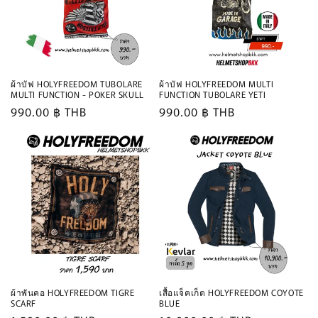
ผ้าบัฟ HOLYFREEDOM TUBOLARE
ผ้าบัฟ HOLYFREEDOM MULTI
MULTI FUNCTION - POKER SKULL
FUNCTION TUBOLARE YETI
Regular
990.00 ฿ THB
Regular
990.00 ฿ THB
price
price
ผ้าพันคอ HOLYFREEDOM TIGRE
เสื้อแจ็คเก็ต HOLYFREEDOM COYOTE
SCARF
BLUE