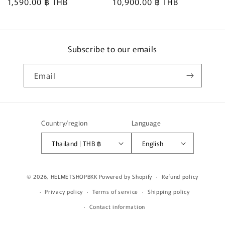
Regular
1,590.00 ฿ THB
Regular
10,900.00 ฿ THB
price
price
Subscribe to our emails
Email
Country/region
Language
Thailand | THB ฿
English
Payment
© 2026,
HELMETSHOPBKK
Powered by Shopify
Refund policy
methods
Privacy policy
Terms of service
Shipping policy
Contact information