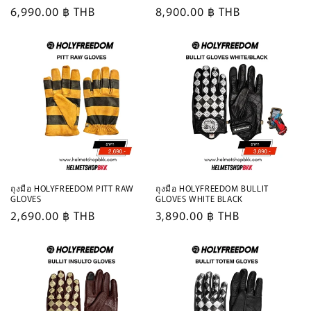
Regular
6,990.00 ฿ THB
Regular
8,900.00 ฿ THB
price
price
ถุงมือ HOLYFREEDOM PITT RAW
ถุงมือ HOLYFREEDOM BULLIT
GLOVES
GLOVES WHITE BLACK
Regular
2,690.00 ฿ THB
Regular
3,890.00 ฿ THB
price
price