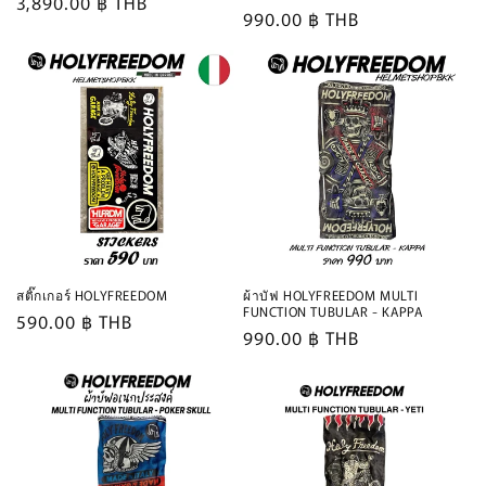
Regular
3,890.00 ฿ THB
Regular
990.00 ฿ THB
price
price
สติ๊กเกอร์ HOLYFREEDOM
ผ้าบัฟ HOLYFREEDOM MULTI
FUNCTION TUBULAR - KAPPA
Regular
590.00 ฿ THB
Regular
990.00 ฿ THB
price
price